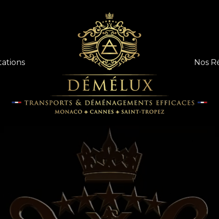
tations
Nos R