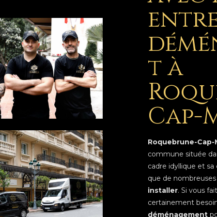
entre
démé
t à
Roqu
Cap-
Roquebrune-Cap-M
commune située dans
cadre idyllique et sa 
que de nombreuses 
installer
. Si vous fa
certainement besoi
déménagement
po