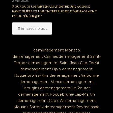
2 mai 2023
Pourquoi un partenariat entre une agence
immobilière et une entreprise de déménagement
est-il bénéfique ?
En savoir plus...
demenagement Monaco
demenagement Cannes
demenagement Saint-
Tropez
demenagement Saint-Jean-Cap-Ferrat
demenagement Opio
demenagement
Roquefort-les-Pins
demenagement Valbonne
demenagement Vence
demenagement
Mougins
demenagement Le Rouret
demenagement Roquebrune-Cap-Martin
demenagement Cap d'Ail
demenagement
Mouans-Sartoux
demenagement Peymeinade