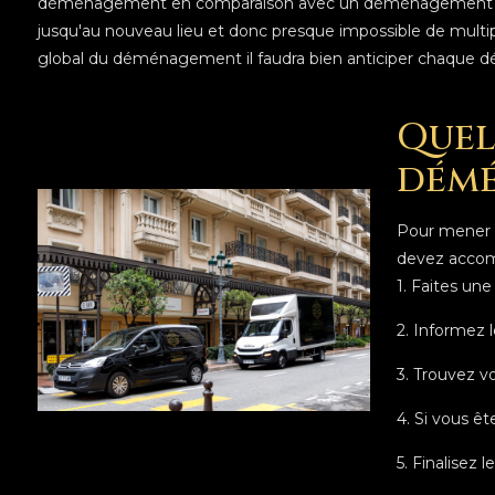
déménagement en comparaison avec un déménagement sur un
jusqu'au nouveau lieu et donc presque impossible de multip
global du déménagement il faudra bien anticiper chaque dé
Quel
démé
Pour mener à
devez accomp
1. Faites un
2. Informez 
3. Trouvez 
4. Si vous êt
5. Finalisez l