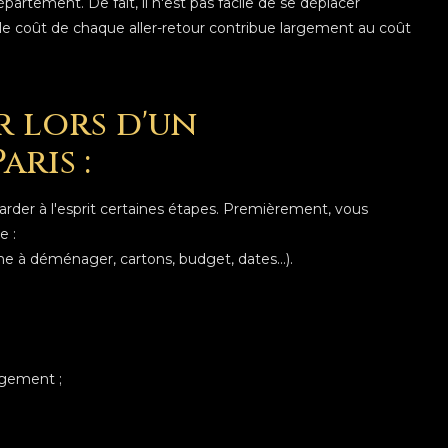
ment. De fait, il n'est pas facile de se déplacer
le coût de chaque aller-retour contribue largement au coût
r lors d'un
ris :
rder à l'esprit certaines étapes. Premièrement, vous
e :
 à déménager, cartons, budget, dates...).
logement ;